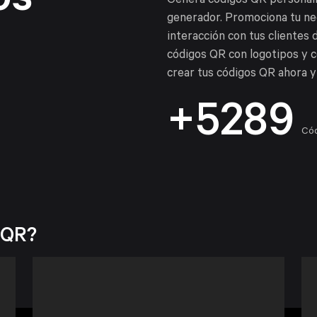
os
Genera códigos QR personali
generador. Promociona tu ne
interacción con tus clientes 
códigos QR con logotipos y c
crear tus códigos QR ahora y 
+5289
Cód
 QR?