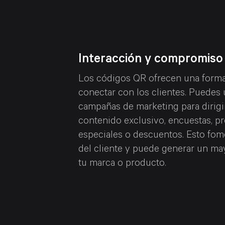
Interacción y compromiso 
ceder
Los códigos QR ofrecen una forma 
anear el
conectar con los clientes. Puedes u
n acceder a
campañas de marketing para dirigir
tos,
contenido exclusivo, encuestas, 
tánea y sin
especiales o descuentos. Esto fome
información
del cliente y puede generar un m
tu marca o producto.